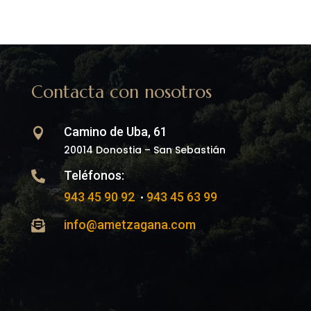
Contacta con nosotros
Camino de Uba, 61

20014 Donostia – San Sebastián
Teléfonos:

943 45 90 92
943 45 63 99
•
info@ametzagana.com
